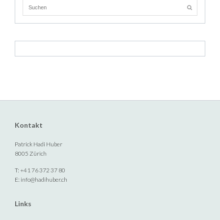
Kontakt
Patrick Hadi Huber
8005 Zürich
T: +41 76 372 37 80
E:
info@hadihuber.ch
Links